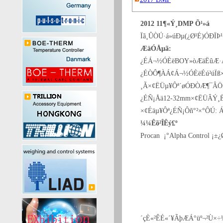
2012 11¶«Ý¸DMP Õ¹»á
Ïã¸ÛÒÚ·á»úÐµ(¿Ø¹É)ÓÐÏÞ
ÆäÓÅµã:
¿ÉÁ¬½ÓÈëBOY»òÆäËûÆ·Å
¿ÉÒÔ¶ÀÁ¢Á¬½ÓÈëÉú²úÏß×
¸Ã×¢ËÜµ¥Ôª´øÓÐÒÆ¶¯ÂÖ£
¿ÉÑ¡Åä12-32mm×¢ËÜÂÝ¸
×¢Éäµ¥Ôª¿ÉÑ¡Ôñ°²×°ÔÚ: 
¼¼Êõ²ÎÊý£º
Procan ¡°Alpha Control ¡±
´çÈ«²ÊÉ«´¥ÃþÆÁ°üº¬²Ù×