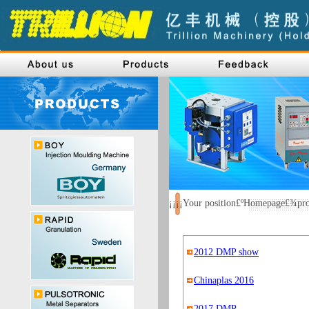
¡¡¡¡Your position£ºHomepage£¾pr
2012 DMP show
Chinaplas 2016
2017 DMP