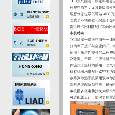
TCD系列除湿干燥送料组
种塑料原料，尤其是吸湿性较强
理想状态也最低可达-40℃
吹式全不锈钢欧化保温干燥料
提供PLC控制搭配LCD触
本机特点：
TCD除湿干燥送料组合一
分为半开放式与全密闭式二
适用于吸湿性较强的工程塑胶原
及除湿、干燥、二段送料三
保温式干燥料桶采用下吹风
所有机器均搭配回路密闭的
该系列除湿系统采用双冷却
送料系统配备截料阀，确保
该机配备微电脑控制为标准装
可选配露点计，随时监控露